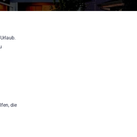
 Urlaub.
u
fen, die