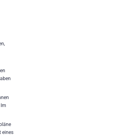
en,
ren
haben
önnen
 Im
pläne
t eines