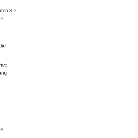
ten Sie
ie
die
vice
zung
ße