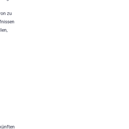
von zu
fnissen
len,
rkünften