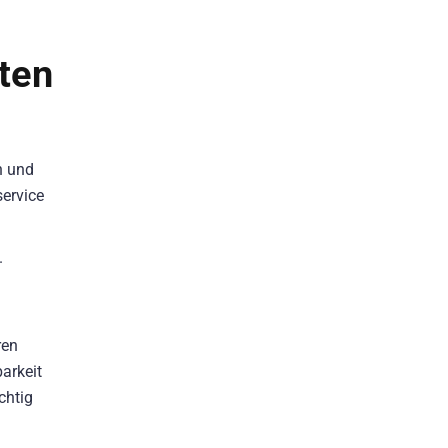
lten
n und
service
.
ren
arkeit
chtig