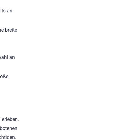
ts an.
e breite
wahl an
roße
 erleben.
ebotenen
chtigen.